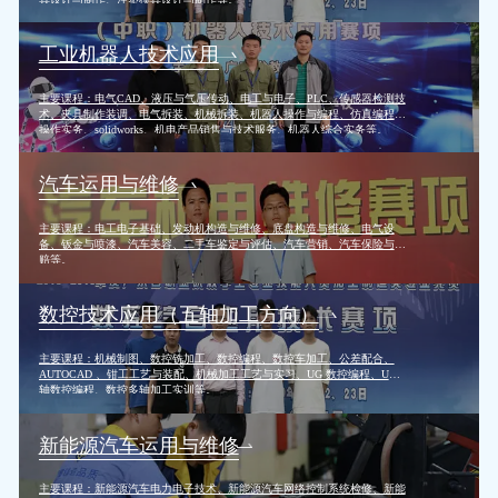
工业机器人技术应用
主要课程：电气CAD、液压与气压传动、电工与电子、PLC、传感器检测技
术、夹具制作装调、电气拆装、机械拆装、机器人操作与编程、仿真编程、
操作实务、solidworks、机电产品销售与技术服务、机器人综合实务等。
汽车运用与维修
主要课程：电工电子基础、发动机构造与维修、底盘构造与维修、电气设
备、钣金与喷漆、汽车美容、二手车鉴定与评估、汽车营销、汽车保险与理
赔等。
数控技术应用（五轴加工方向）
主要课程：机械制图、数控铣加工、数控编程、数控车加工、公差配合、
AUTOCAD 、钳工工艺与装配、机械加工工艺与实习、UG 数控编程、UG多
轴数控编程、数控多轴加工实训等。
新能源汽车运用与维修
主要课程：新能源汽车电力电子技术、新能源汽车网络控制系统检修、新能