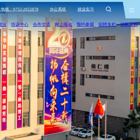
热线：0752-2652878
办公系统
就业实习
就业
培训中心
合作交流
网上报名
预约参观
招聘专栏
招标采购