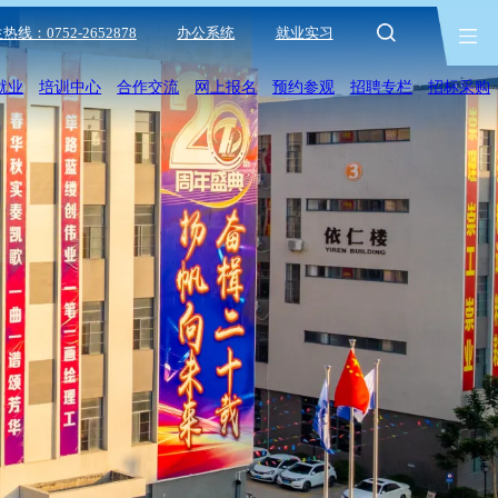
热线：0752-2652878
办公系统
就业实习
就业
培训中心
合作交流
网上报名
预约参观
招聘专栏
招标采购