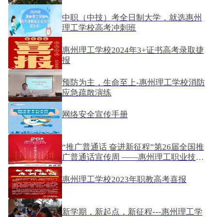
2025-07-16
中职（中技）考全日制大学，就选惠州
理工学校高考冲刺班
2024-04-18
惠州理工学校2024年3+证书高考录取捷
报
2024-04-09
预防为主，生命至上-惠州理工学校消防
应急疏散演练
2023-11-20
网络安全宣传手册
2023-11-19
“推广普通话 奋进新征程”第26届全国推
广普通话宣传周 ——惠州理工职业技术
学校
2023-09-14
惠州理工学校2023年职教高考喜报
2023-03-28
新学期，新起点，新征程---惠州理工学