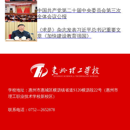
结奋斗——在中国共产党第二十次全国
2025-07-04
代表大会上的报告
中国共产党第二十届中央委员会第三次
全体会议公报
2025-07-09
《求是》杂志发表习近平总书记重要文
章《加快建设教育强国》
2025-07-09
学校地址：
惠州市惠城区横沥镇省道S120横沥段22号（惠州市
理工职业技术学校新校区）
联系电话：
0752—2652878