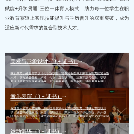
赋能+升学贯通"三位一体育人模式，助力每一位学生在职
业教育赛道上实现技能提升与学历晋升的双重突破，成为
适应新时代需求的复合型技术人才。
美发与形象设计（3 + 证书）
我们致力于融合美学设计与职业技能，培养具备整体形象塑造能力的复合型
人才。课程涵盖色彩、风格、化妆、造型设计等，注重实践与创新。获取形
象设计等多项职业资格证书，助力未来发展。升学方面，可报考形象设计、
美容美发相关专业，实现学业与职业双重提升。
音乐表演（3 + 证书）
专注音乐艺术人才培养，系统提升表演与艺术实践能力，对接艺术院校升
学。涵盖中外音乐史、乐理、视唱练耳、声乐、器乐等核心课程，并开设合
唱与合奏实践。提供迈进艺术院校的升学指导，助力考取器乐艺术指导师等
权威证书，圆你音乐梦想。
运动训练（3 + 证书）