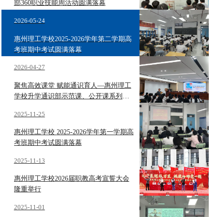
部360职业技能周活动圆满落幕
2026-05-24
惠州理工学校2025-2026学年第二学期高
考班期中考试圆满落幕
2026-04-27
聚焦高效课堂 赋能通识育人—惠州理工
学校升学通识部示范课、公开课系列活
动
2025-11-25
惠州理工学校 2025-2026学年第一学期高
考班期中考试圆满落幕
2025-11-13
惠州理工学校2026届职教高考宣誓大会
隆重举行
2025-11-01