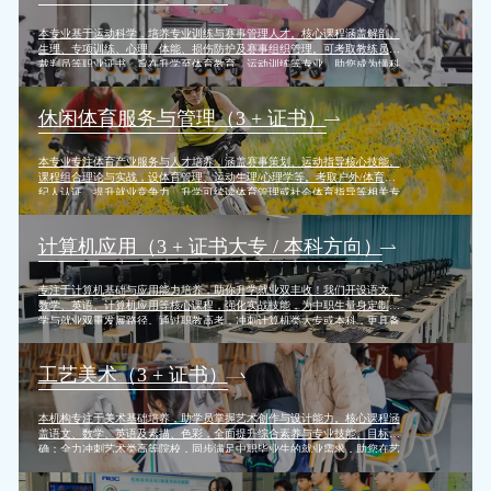
本专业基于运动科学，培养专业训练与赛事管理人才。核心课程涵盖解剖、
生理、专项训练、心理、体能、损伤防护及赛事组织管理。可考取教练员、
裁判员等职业证书。旨在升学至体育教育、运动训练等专业，助您成为懂科
学、精技能的体育专才。
休闲体育服务与管理（3 + 证书）
本专业专注体育产业服务与人才培养，涵盖赛事策划、运动指导核心技能。
课程组合理论与实战，设体育管理、运动生理/心理学等。考取户外/体育经
纪人认证，提升就业竞争力。升学可续读体育管理或社会体育指导等相关专
业，实现职业与学术的双重发展。为体育产业输送专业、复合型人才。
计算机应用（3 + 证书大专 / 本科方向）
专注于计算机基础与应用能力培养，助你升学就业双丰收！我们开设语文、
数学、英语、计算机应用等核心课程，强化实战技能，为中职生量身定制升
学与就业双重发展路径。通过职教高考，冲刺计算机类大专或本科，更具备
中职毕业直接就业的核心竞争力。选择我们，成就未来！
工艺美术（3 + 证书）
本机构专注于美术基础培养，助学员掌握艺术创作与设计能力。核心课程涵
盖语文、数学、英语及素描、色彩，全面提升综合素养与专业技能。目标明
确：全力冲刺艺术类高等院校，同步满足中职毕业生的就业需求，助您在艺
术道路上多元发展。