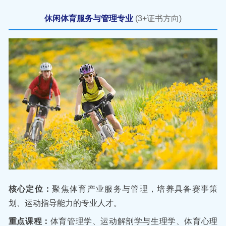
休闲体育服务与管理专业
(3+证书方向)
核心定位：
聚焦体育产业服务与管理，培养具备赛事策
划、运动指导能力的专业人才。
重点课程：
体育管理学、运动解剖学与生理学、体育心理