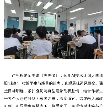
卢莞程老师主讲《声声慢》，运用AI技术让词人李清
照“现身”，拉近学生与经典的距离，直观展现词风巨变。课
堂目标明确，紧扣叠词与典型意象剖析愁情，结合作者生
平将个人悲愁升华为家国之思，深度适宜。结尾融入思政
引领，引导学生珍惜当下、热爱家国，实现情感体验与价