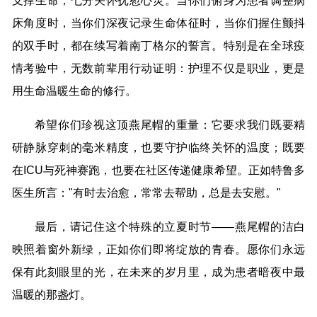
支撑生命，七分关怀抚慰心灵。当你们俯身为患者调整病
床角度时，当你们深夜记录生命体征时，当你们握住颤抖
的双手时，都在续写着南丁格尔的誓言。特别是在全球疫
情考验中，无数前辈用行动证明：护理不仅是职业，更是
用生命温暖生命的修行。
希望你们珍视这顶燕尾帽的重量：它要求我们既要精
研静脉穿刺的毫米精度，也要守护临终关怀的温度；既要
在ICU与死神赛跑，也要在社区传递健康希望。正如特鲁多
医生所言："有时去治愈，常常去帮助，总是去安慰。"
最后，请记住这个特殊的立夏时节——燕尾帽的洁白
映照着窗外新绿，正如你们即将绽放的青春。愿你们永远
保有此刻眼里的光，在未来的岁月里，成为患者暗夜中最
温暖的那盏灯。