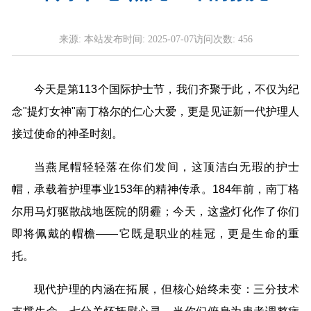
来源:
本站
发布时间:
2025-07-07
访问次数:
456
今天是第113个国际护士节，我们齐聚于此，不仅为纪
念"提灯女神"南丁格尔的仁心大爱，更是见证新一代护理人
接过使命的神圣时刻。
当燕尾帽轻轻落在你们发间，这顶洁白无瑕的护士
帽，承载着护理事业153年的精神传承。184年前，南丁格
尔用马灯驱散战地医院的阴霾；今天，这盏灯化作了你们
即将佩戴的帽檐——它既是职业的桂冠，更是生命的重
托。
现代护理的内涵在拓展，但核心始终未变：三分技术