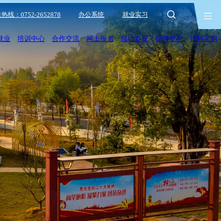
热线：0752-2652878
办公系统
就业实习
就业
培训中心
合作交流
网上报名
预约参观
招聘专栏
招标采购