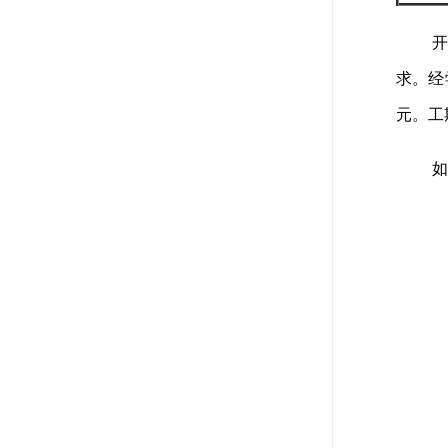
开
求。经
元。工
如