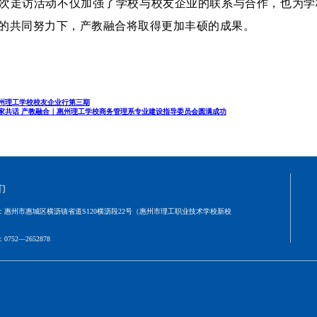
次走访活动不仅加强了学校与校友企业的联系与合作，也为学
的共同努力下，产教融合将取得更加丰硕的成果。
州理工学校校友企业行第三期
家共话 产教融合｜惠州理工学校商务管理系专业建设指导委员会圆满成功
们
：
惠州市惠城区横沥镇省道S120横沥段22号（惠州市理工职业技术学校新校
：
0752—2652878