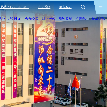
热线：0752-2652878
办公系统
就业实习
就业
培训中心
合作交流
网上报名
预约参观
招聘专栏
招标采购