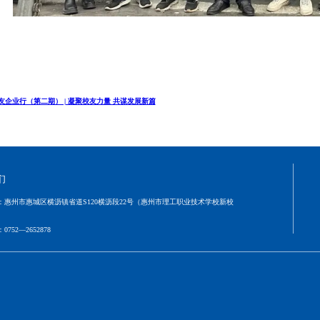
友企业行（第二期） | 凝聚校友力量 共谋发展新篇
们
：
惠州市惠城区横沥镇省道S120横沥段22号（惠州市理工职业技术学校新校
：
0752—2652878