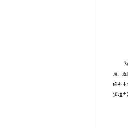
为
展。近
络办主
源超声