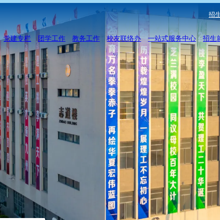
招生
党建专栏
团学工作
教务工作
校友联络办
一站式服务中心
招生