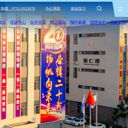
热线：0752-2652878
办公系统
就业实习
就业
培训中心
合作交流
网上报名
预约参观
招聘专栏
招标采购