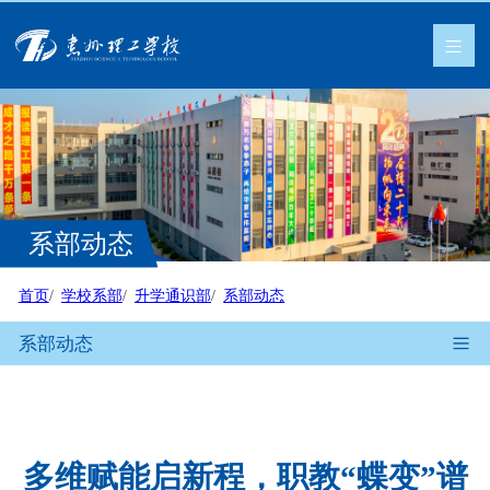
系部动态
首页
学校系部
升学通识部
系部动态
系部动态
多维赋能启新程，职教“蝶变”谱