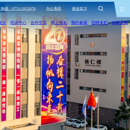
热线：0752-2652878
办公系统
就业实习
就业
培训中心
合作交流
网上报名
预约参观
招聘专栏
招标采购