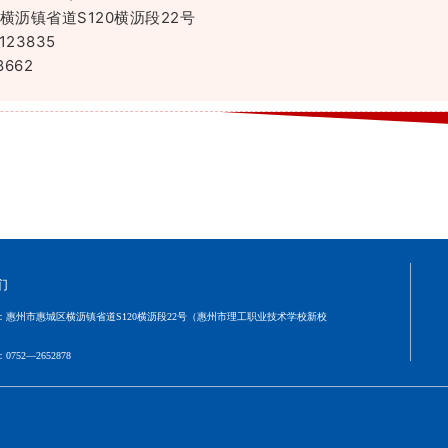
横沥镇省道S120横沥段22号
123835
866
2
们
：
惠州市惠城区横沥镇省道S120横沥段22号（惠州市理工职业技术学校新校
：
0752—2652878