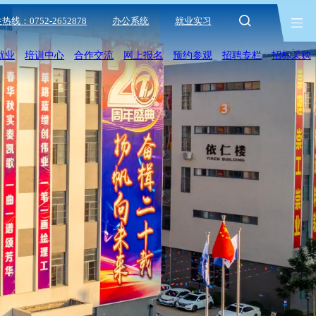
热线：0752-2652878
办公系统
就业实习
就业
培训中心
合作交流
网上报名
预约参观
招聘专栏
招标采购