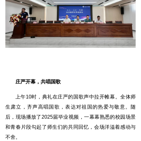
庄严开幕，共唱国歌
上午10时，典礼在庄严的国歌声中拉开帷幕。全体师
生肃立，齐声高唱国歌，表达对祖国的热爱与敬意。随
后，现场播放了2025届毕业视频，一幕幕熟悉的校园场景
和青春片段勾起了师生们的共同回忆，会场洋溢着感动与
不舍。