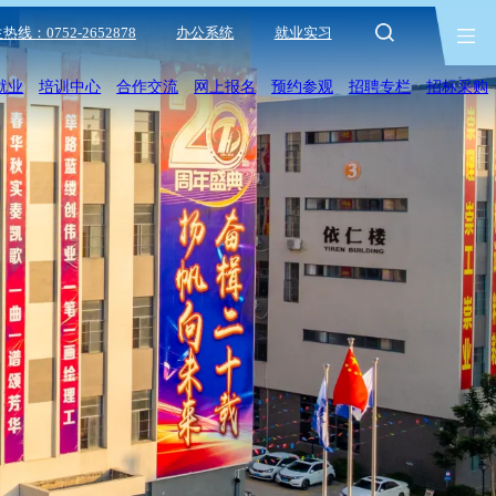
热线：0752-2652878
办公系统
就业实习
就业
培训中心
合作交流
网上报名
预约参观
招聘专栏
招标采购