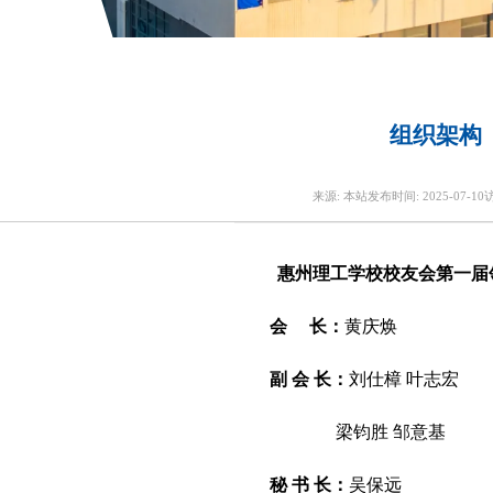
组织架构
来源:
本站
发布时间:
2025-07-10
惠州理工学校校友会第一届
会 长：
黄庆焕
副 会 长：
刘仕樟 叶志宏
梁钧胜 邹意基
秘 书 长：
吴保远