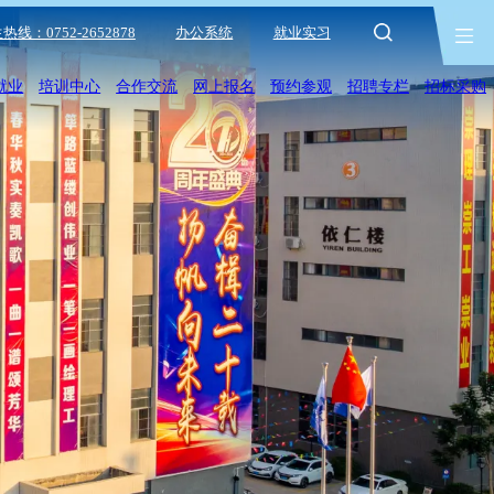
热线：0752-2652878
办公系统
就业实习
就业
培训中心
合作交流
网上报名
预约参观
招聘专栏
招标采购