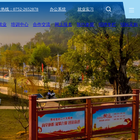
热线：0752-2652878
办公系统
就业实习
就业
培训中心
合作交流
网上报名
预约参观
招聘专栏
招标采购