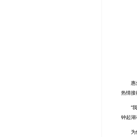
惠
热情接
“
钟起湖
为