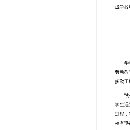
成学校
学
劳动教
多勤工
“
学生遇
过程，
校有“