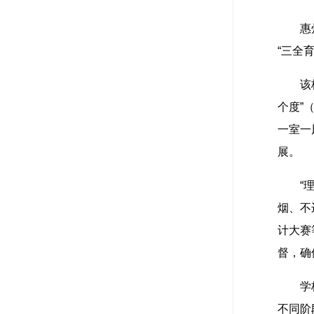
惠
“三全
该
个度”
一室一
展。
“
烟、不
计大赛
督，确
学
不同阶