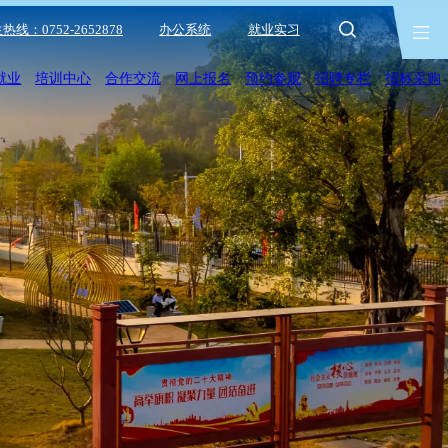
热线：0752-2652878
办公系统
就业实习
就业
培训中心
合作交流
网上报名
预约参观
招聘专栏
招标采购