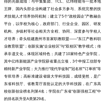
得的亮眼成绩：与中集集团、TCL、亿纬锂能等一批本地
王牌、国内头部企业构建了社会多方参与、系统完整的技
术技能人才培养协同机制；建立了5个“政校园企”产教融合
平台，以学校为核心，政府部门、行业企业、园区、研发
机构、乡镇村等社会相关方全程、协同、深度参与学校人
才培养；牵头组建惠州市首家职教联盟——“东江产教科职
业教育联盟”；创新实施“企业校区”与“双校区”教学模式；传
承非遗文化，体现区域特色；共建了10家特色产业学院，
其中亿纬新能源产业学院获省重点立项，3个申报工信部专
精特新产业学院；大力推行“现代学徒制”“冠名班”“订单班”等
专班培养；高标准建设省级大学科技园，成绩斐然，是广
东省科技厅、省教育厅首批认定的大学科技园，在广东高
校创新创业榜名列第4名；学院在广东省“创新强校工程”中
的排名跃升至A类第29名。