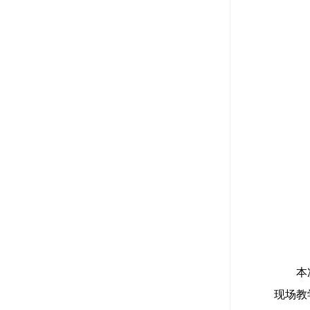
本
现场教