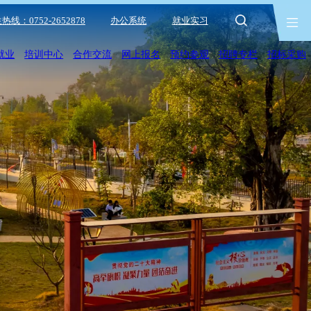
热线：0752-2652878
办公系统
就业实习
就业
培训中心
合作交流
网上报名
预约参观
招聘专栏
招标采购