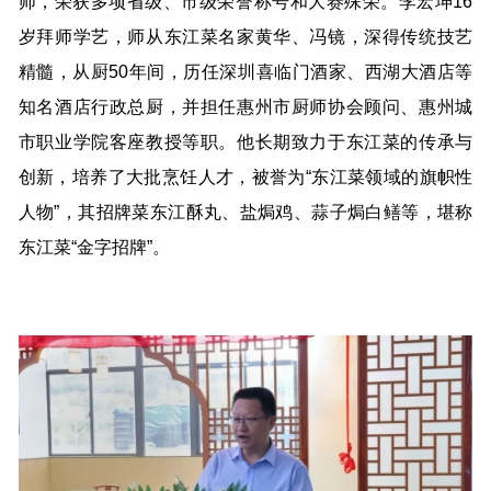
师，荣获多项省级、市级荣誉称号和大赛殊荣。李宏坤16
岁拜师学艺，师从东江菜名家黄华、冯镜，深得传统技艺
精髓，从厨50年间，历任深圳喜临门酒家、西湖大酒店等
知名酒店行政总厨，并担任惠州市厨师协会顾问、惠州城
市职业学院客座教授等职。他长期致力于东江菜的传承与
创新，培养了大批烹饪人才，被誉为“东江菜领域的旗帜性
人物”，其招牌菜东江酥丸、盐焗鸡、蒜子焗白鳝等，堪称
东江菜“金字招牌”。