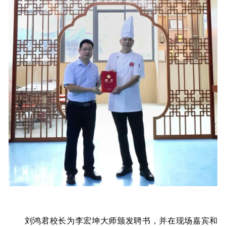
刘鸿君校长为李宏坤大师颁发聘书，并在现场嘉宾和