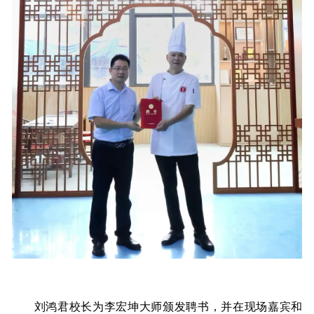
刘鸿君校长为李宏坤大师颁发聘书，并在现场嘉宾和