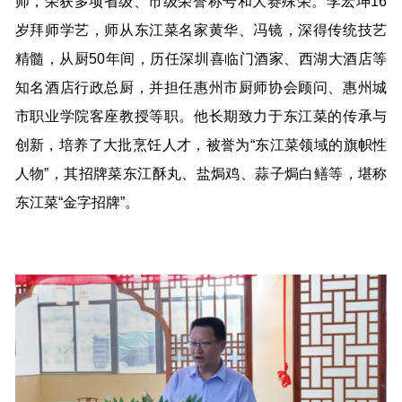
师，荣获多项省级、市级荣誉称号和大赛殊荣。李宏坤16
岁拜师学艺，师从东江菜名家黄华、冯镜，深得传统技艺
精髓，从厨50年间，历任深圳喜临门酒家、西湖大酒店等
知名酒店行政总厨，并担任惠州市厨师协会顾问、惠州城
市职业学院客座教授等职。他长期致力于东江菜的传承与
创新，培养了大批烹饪人才，被誉为“东江菜领域的旗帜性
人物”，其招牌菜东江酥丸、盐焗鸡、蒜子焗白鳝等，堪称
东江菜“金字招牌”。