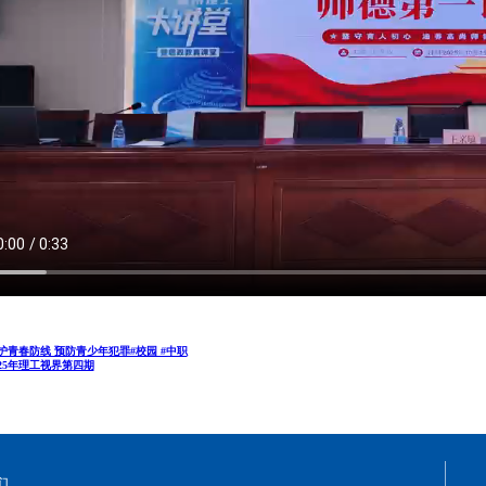
护青春防线 预防青少年犯罪#校园 #中职
025年理工视界第四期
们