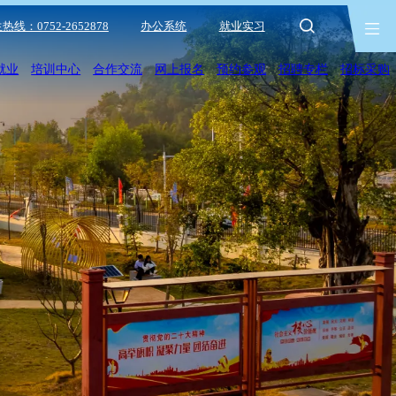
热线：0752-2652878
办公系统
就业实习
就业
培训中心
合作交流
网上报名
预约参观
招聘专栏
招标采购