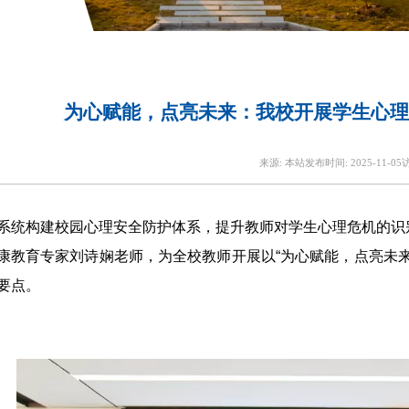
为心赋能，点亮未来：我校开展学生心理
来源:
本站
发布时间:
2025-11-05
系统构建校园心理安全防护体系，提升教师对学生心理危机的识
康教育专家刘诗娴老师，为全校教师开展以“为心赋能，点亮未
要点。