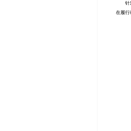
针
在履行