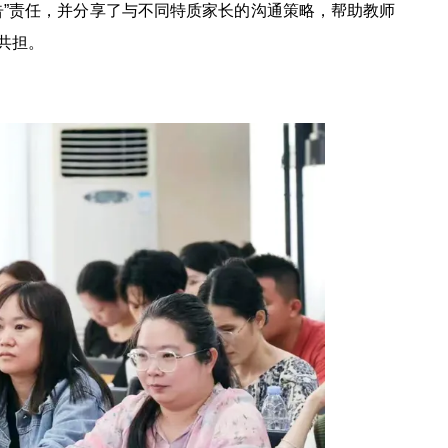
告”责任，并分享了与不同特质家长的沟通策略，帮助教师
共担。