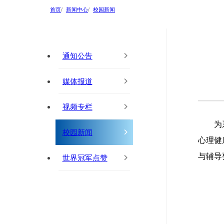
首页
新闻中心
校园新闻
通知公告
媒体报道
视频专栏
为
校园新闻
心理健
与辅导
世界冠军点赞