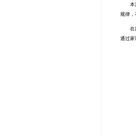
本
规律，
在
通过家