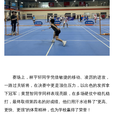
赛场上，林宇轩同学凭借敏捷的移动、凌厉的进攻，
一路过关斩将，在决赛中更是顶住压力，以出色的发挥拿
下冠军；黄慧智同学同样表现亮眼，在多场硬仗中稳扎稳
打，最终取得第四名的好成绩。他们用汗水诠释了“更高、
更快、更强”的体育精神，也为学校赢得了荣誉！