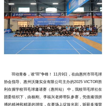
羽动青春，谁“羽”争锋！ 11月9日，在由惠州市羽毛球
协会指导、惠州沃隆实业有限公司主办的2025 VICTOR胜
利在握学校羽毛球邀请赛（惠州站） 中，我校羽毛球社在
团委组织下，由杨刚、李福兴老师带队参赛，凭借顽强拼
搏的精神和精湛的球技，在赛场上绽放光彩，斩获多项荣