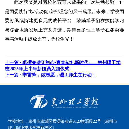
此次获奖是对我校体育育人成果的一次生动检验，也
是团委践行“以活动促成长”理念的又一成果。未来，学校团
委将继续搭建更多元的成长平台，鼓励学子们在技能学习
与综合素质发展上齐头并进，期待更多理工学子在各类赛
事与活动中绽放光芒，为校争光！
上一篇 ·
砥砺奋进守初心·青春献礼新时代——惠州理工学
校2025年上半年新团员入团仪式
下一篇 ·
学雷锋，做志愿，理工师生在行动！
学校地址：
惠州市惠城区横沥镇省道S120横沥段22号（惠州市
理工职业技术学校新校区）