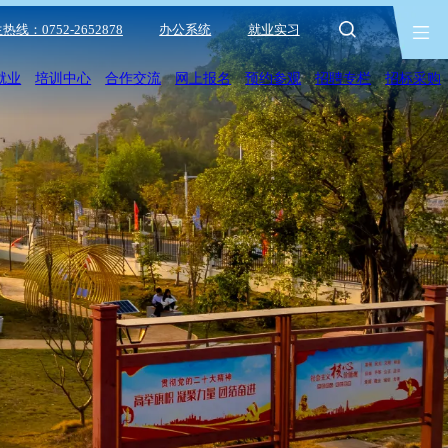
热线：0752-2652878
办公系统
就业实习
就业
培训中心
合作交流
网上报名
预约参观
招聘专栏
招标采购