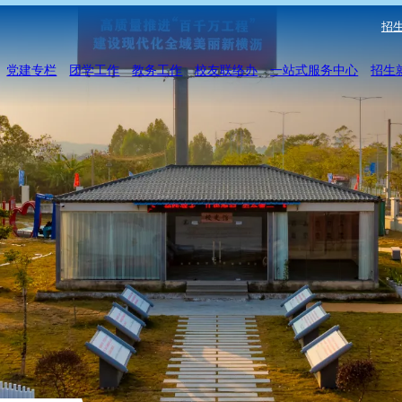
招生
党建专栏
团学工作
教务工作
校友联络办
一站式服务中心
招生