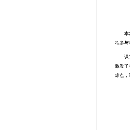
本
程参与
课
激发了学
难点，