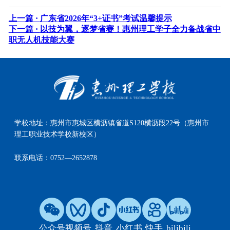
上一篇 ·
广东省2026年“3+证书”考试温馨提示
下一篇 ·
以技为翼，逐梦省赛！惠州理工学子全力备战省中
职无人机技能大赛
学校地址：
惠州市惠城区横沥镇省道S120横沥段22号（惠州市
理工职业技术学校新校区）
联系电话：
0752—2652878
公众号
视频号
抖音
小红书
快手
bilibili