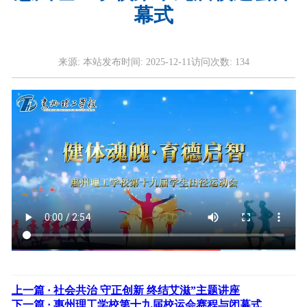
幕式
来源:
本站
发布时间:
2025-12-11
访问次数:
134
上一篇 ·
社会共治 守正创新 终结艾滋”主题讲座
下一篇 ·
惠州理工学校第十九届校运会赛程与闭幕式