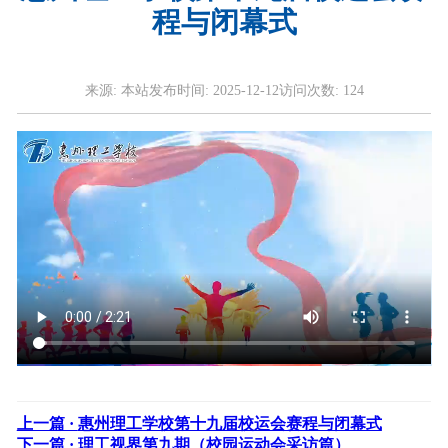
程与闭幕式
来源:
本站
发布时间:
2025-12-12
访问次数:
124
上一篇 ·
惠州理工学校第十九届校运会赛程与闭幕式
下一篇 ·
理工视界第九期（校园运动会采访篇）