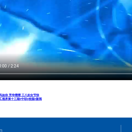
风如你 芳华熠熠 三八妇女节快
工视界第十三期#中职#校园#新闻
们