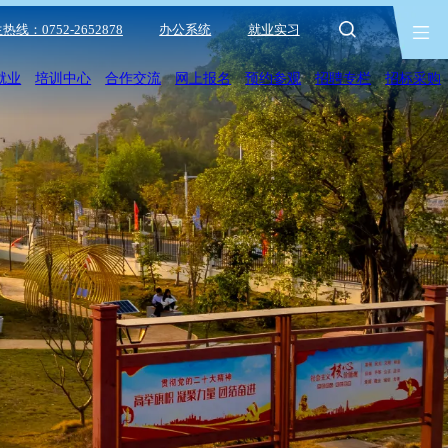
热线：0752-2652878
办公系统
就业实习
就业
培训中心
合作交流
网上报名
预约参观
招聘专栏
招标采购