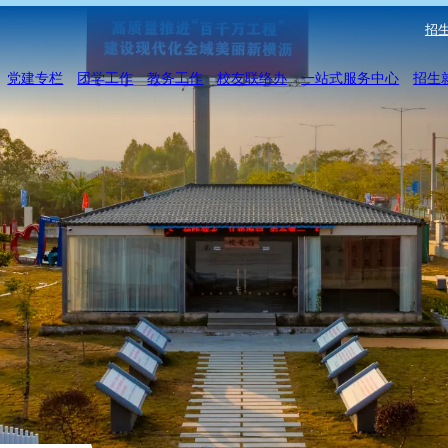
招生
党建专栏
团学工作
教务工作
校友联络办
一站式服务中心
招生