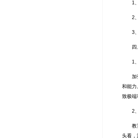
1
2
3
四
1
加
和能力
致极端
2
教
头看，