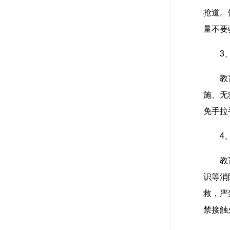
抢道。
量不要
3
教
施、无
免手拉
4
教
识等消
救，严
禁接触