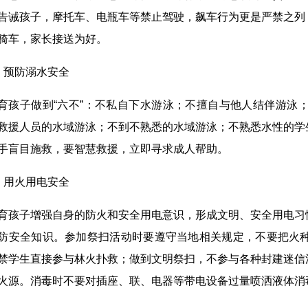
告诫孩子，摩托车、电瓶车等禁止驾驶，飙车行为更是严禁之列
骑车，家长接送为好。
、预防溺水安全
育孩子做到“六不”：不私自下水游泳；不擅自与他人结伴游泳
救援人员的水域游泳；不到不熟悉的水域游泳；不熟悉水性的学
手盲目施救，要智慧救援，立即寻求成人帮助。
、用火用电安全
育孩子增强自身的防火和安全用电意识，形成文明、安全用电习
防安全知识。参加祭扫活动时要遵守当地相关规定，不要把火
禁学生直接参与林火扑救；做到文明祭扫，不参与各种封建迷信
火源。消毒时不要对插座、联、电器等带电设备过量喷洒液体消