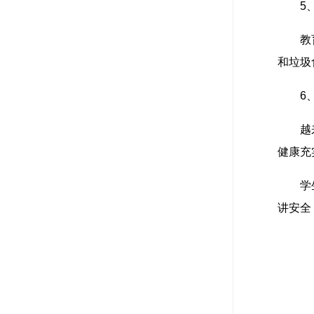
5
教
和垃圾
6
越
健康充
学
讲安全