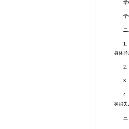
学
学
二
1
身体异
2
3
4
状消失
三