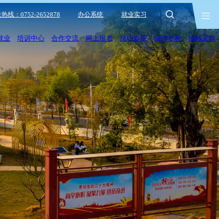
热线：0752-2652878
办公系统
就业实习
就业
培训中心
合作交流
网上报名
预约参观
招聘专栏
招标采购