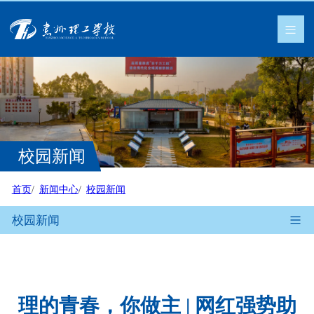
校园新闻
首页
新闻中心
校园新闻
校园新闻
理的青春，你做主 | 网红强势助