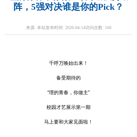
阵，5强对决谁是你的Pick？
来源:
本站
发布时间:
2026-04-14
访问次数:
168
千呼万唤始出来！
备受期待的
“理的青春，你做主”
校园才艺展示第一期
马上要和大家见面啦！