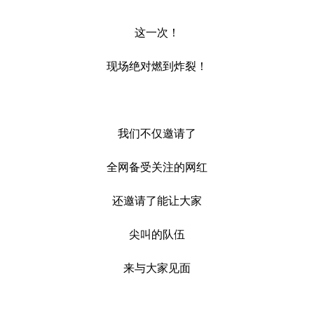
这一次！
现场绝对燃到炸裂！
我们不仅邀请了
全网备受关注的网红
还邀请了能让大家
尖叫的队伍
来与大家见面