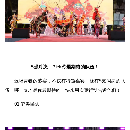
5强对决：Pick你最期待的队伍！
这场青春的盛宴，不仅有特邀嘉宾，还有5支闪亮的队
伍。哪一支才是你最期待的！快来用实际行动告诉他们！
01 健美操队