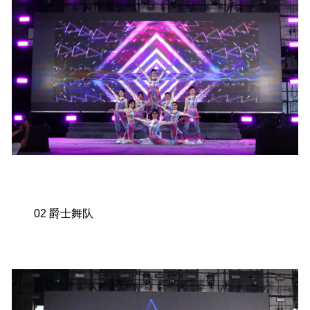
02 爵士舞队