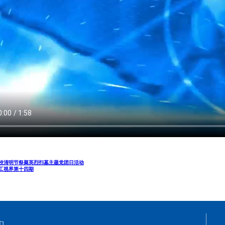
校清明节祭奠英烈扫墓主题党团日活动
工视界第十四期
们