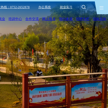
热线：0752-2652878
办公系统
就业实习
就业
培训中心
合作交流
网上报名
预约参观
招聘专栏
招标采购