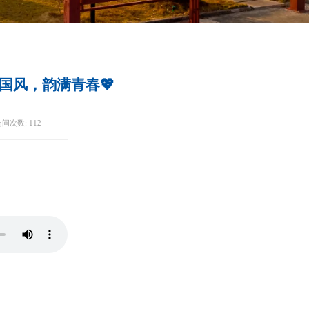
舞国风，韵满青春💖
访问次数:
112