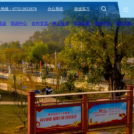
热线：0752-2652878
办公系统
就业实习
就业
培训中心
合作交流
网上报名
预约参观
招聘专栏
招标采购