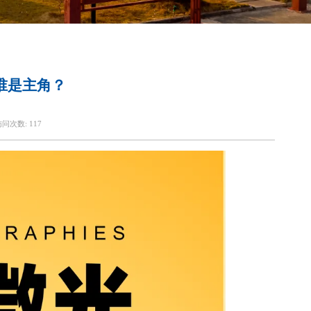
谁是主角？
访问次数:
117