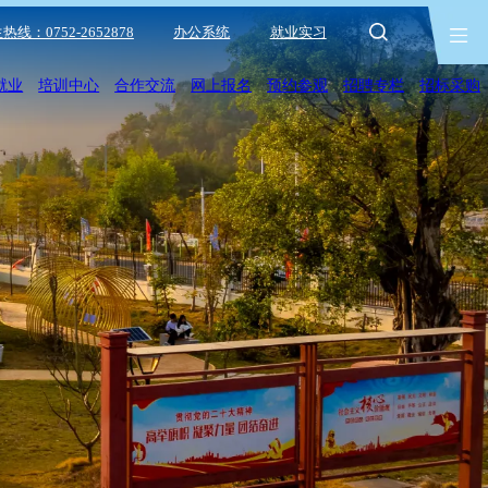
热线：0752-2652878
办公系统
就业实习
就业
培训中心
合作交流
网上报名
预约参观
招聘专栏
招标采购