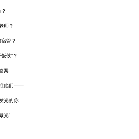
角？
老师？
的宿管？
饭侠”？
答案
准他们——
发光的你
微光”