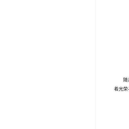
随
着光荣