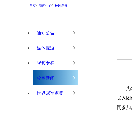
首页
新闻中心
校园新闻
通知公告
媒体报道
视频专栏
校园新闻
为
世界冠军点赞
员入团
同参加