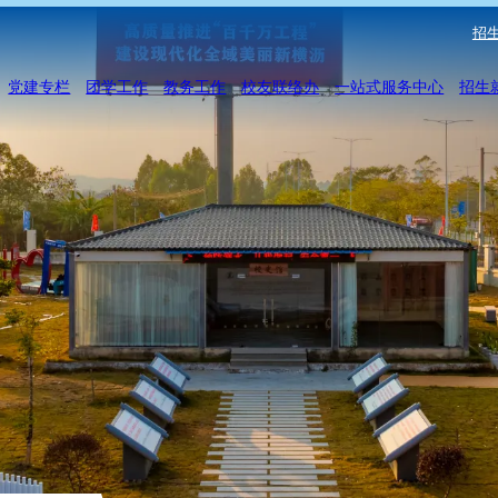
招生
党建专栏
团学工作
教务工作
校友联络办
一站式服务中心
招生