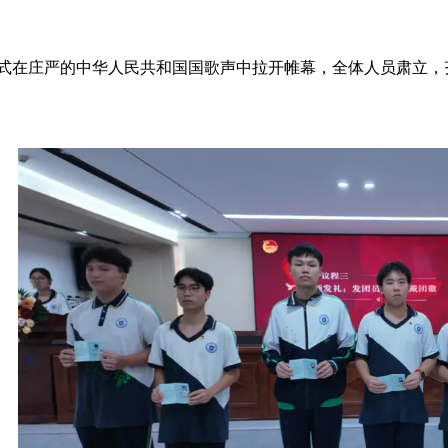
式在庄严的中华人民共和国国歌声中拉开帷幕，全体人员肃立，