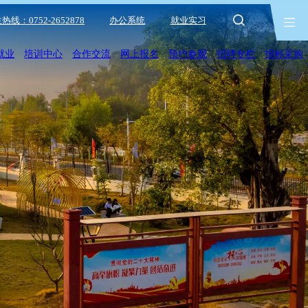
热线：0752-2652878
办公系统
就业实习
就业
培训中心
合作交流
网上报名
预约参观
招聘专栏
招标采购