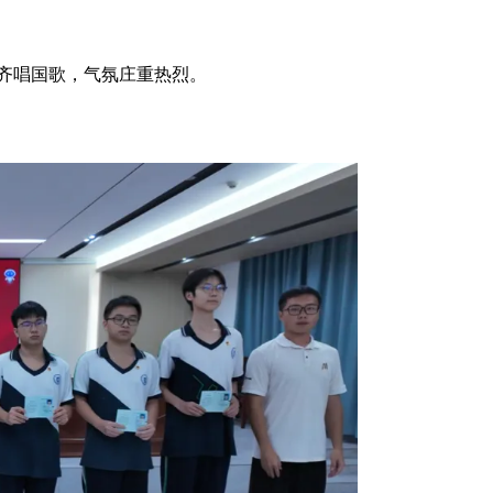
齐唱国歌，气氛庄重热烈。