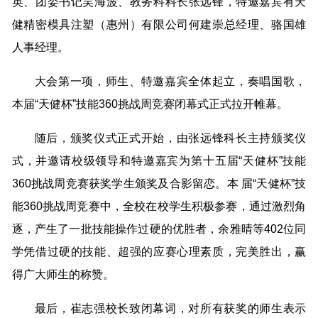
英、团委书记吴海波、教务科科长张远锋，特邀嘉宾有天
健精密模具注塑（惠州）有限公司何建崇总经理、骆国雄
人事经理。
大会第一项，师生、特邀嘉宾全体起立，奏唱国歌，
本届“天健杯”技能360挑战周竞赛闭幕式正式拉开帷幕。
随后，颁奖仪式正式开始，由张远锋科长主持颁奖仪
式，并邀请校级领导和特邀嘉宾为第十五届“天健杯”技能
360挑战周竞赛获奖学生颁奖及合影留恋。本 届“天健杯”技
能360挑战周竞赛中，全校在校学生积极参赛，通过激烈角
逐，产生了一批技能操作过硬的优胜者，余雅晴等402位同
学凭借过硬的技能、超强的应赛心理素质，完美胜出，赢
得广大师生的称赞。
最后，崔志强校长致闭幕词，对所有获奖的师生表示