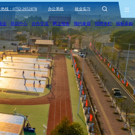
热线：0752-2652878
办公系统
就业实习
就业
培训中心
合作交流
网上报名
预约参观
招聘专栏
招标采购