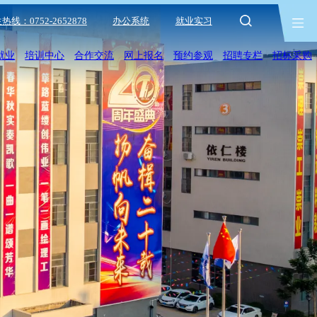
热线：0752-2652878
办公系统
就业实习
就业
培训中心
合作交流
网上报名
预约参观
招聘专栏
招标采购