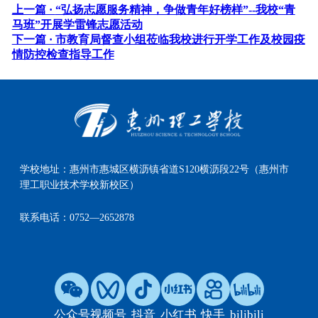
上一篇 ·
“弘扬志愿服务精神，争做青年好榜样”--我校“青
马班”开展学雷锋志愿活动
下一篇 ·
市教育局督查小组莅临我校进行开学工作及校园疫
情防控检查指导工作
学校地址：
惠州市惠城区横沥镇省道S120横沥段22号（惠州市
理工职业技术学校新校区）
联系电话：
0752—2652878
公众号
视频号
抖音
小红书
快手
bilibili