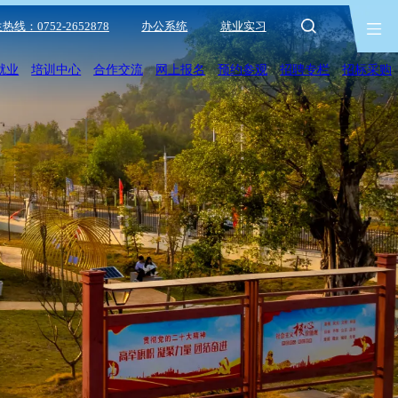
热线：0752-2652878
办公系统
就业实习
就业
培训中心
合作交流
网上报名
预约参观
招聘专栏
招标采购