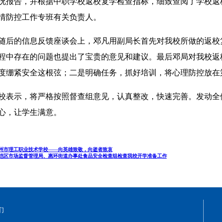
况报告，并根据中职学校返校复学检查指标，细致查阅了学校返
情防控工作专班有关负责人。
随后的信息反馈座谈会上，邓凡用副局长首先对我校所做的返校
程中存在的问题也提出了宝贵的意见和建议。最后邓局对我校返
度绷紧安全这根弦；二是明确任务，抓好培训，将心理防控放在
校表示，将严格按照督查组意见，认真整改，快速完善。发动全
心，让学生满意。
州市理工职业技术学校——向英雄致敬，向逝者致哀
恺区市场监督管理局、惠环街道办事处食品安全检查组检查我校开学准备工作
们