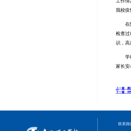
工作情
我校疫
在
检查过
识，高
学
家长安
上一篇 ·
惠
下一篇 ·
仲
联系我