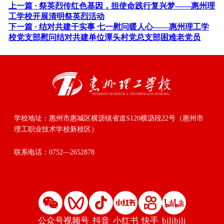
上一篇 ·
祭英烈传红色基因，担使命践行复兴梦——惠州理
工学校开展清明祭英烈活动
下一篇 ·
结对共建干实事 七一慰问暖人心——惠州理工学
校党支部慰问结对共建单位潭头村党总支部困难老党员
学校地址：
惠州市惠城区横沥镇省道S120横沥段22号（惠州市
理工职业技术学校新校区）
联系电话：
0752—2652878
公众号
视频号
抖音
小红书
快手
bilibili