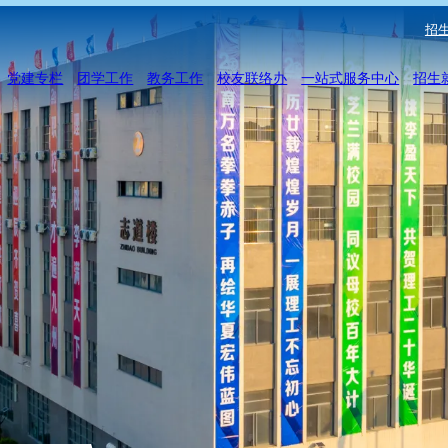
招生
党建专栏
团学工作
教务工作
校友联络办
一站式服务中心
招生