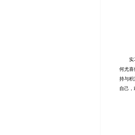
实
何尤喜
持与积
自己，