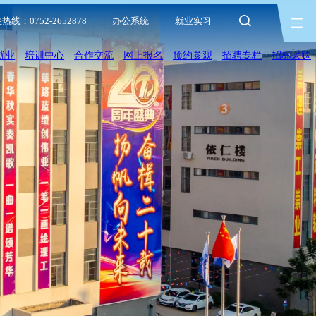
热线：0752-2652878
办公系统
就业实习
就业
培训中心
合作交流
网上报名
预约参观
招聘专栏
招标采购