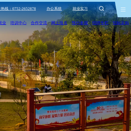
热线：0752-2652878
办公系统
就业实习
就业
培训中心
合作交流
网上报名
预约参观
招聘专栏
招标采购