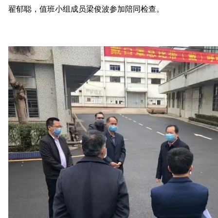
翟郁聪，值班小组成员梁俊波参加陪同检查。