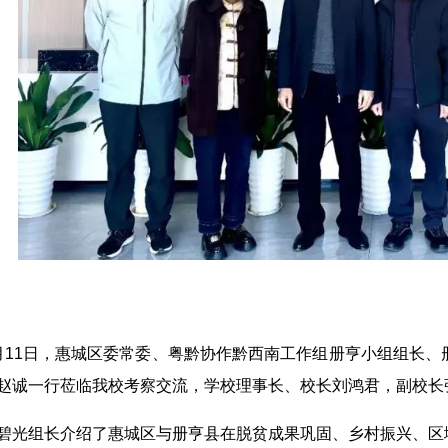
月11日，惠城区委常委、粤黔协作黔西南工作组册亨小组组长
赵诚一行莅临我校考察交流，学校理事长、校长刘鸿君，副校长
碧光组长介绍了惠城区与册亨县在脱贫成果巩固、乡村振兴、区