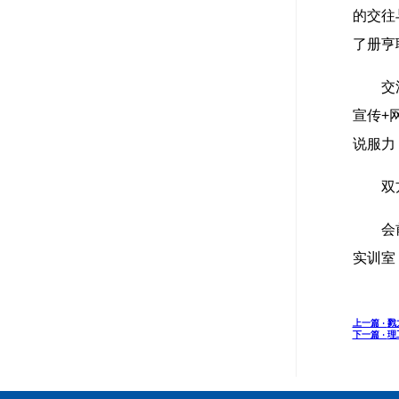
的交往
了册亨
交
宣传+
说服力
双
会
实训室
上一篇 ·
戮
下一篇 ·
理