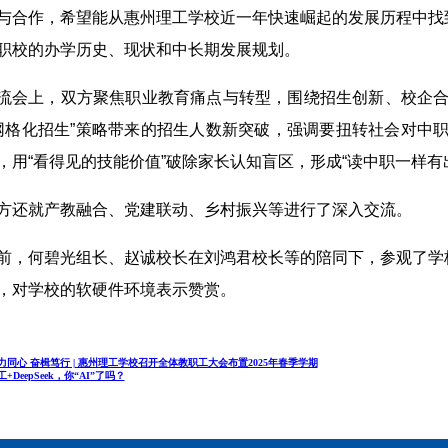
与合作，希望能从惠州理工学校近一年快速崛起的发展历程中找
职校的办学历史、现状和中长期发展规划。
流会上，双方聚焦职业教育痛点与转型，围绕招生创新、校企合
网格化招生”策略带来的招生人数新突破，强调要扭转社会对中职
，用“看得见的技能价值”破除家长认知盲区，形成“读中职一样有出
方还就产教融合、党建联动、乡村振兴等进行了深入交流。
前，何碧光组长、赵诚校长在刘鸿君校长等的陪同下，参观了学
，对学校的软硬件环境表示赞赏。
力同心 奋楫笃行 | 惠州理工学校召开全体教职工大会布置2025年春季学期
工+DeepSeek，你“AI”了吗？