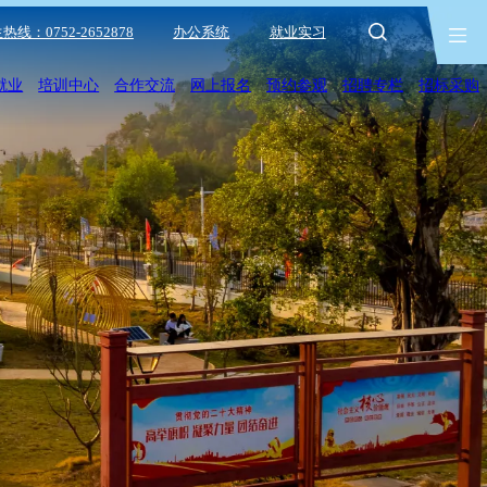
热线：0752-2652878
办公系统
就业实习
就业
培训中心
合作交流
网上报名
预约参观
招聘专栏
招标采购