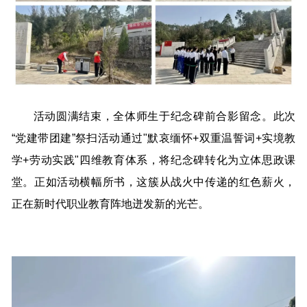
活动圆满结束，全体师生于纪念碑前合影留念。此次
“党建带团建”祭扫活动通过"默哀缅怀+双重温誓词+实境教
学+劳动实践"四维教育体系，将纪念碑转化为立体思政课
堂。正如活动横幅所书，这簇从战火中传递的红色薪火，
正在新时代职业教育阵地迸发新的光芒。