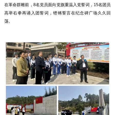
在革命群雕前，8名党员面向党旗重温入党誓词，15名团员
高举右拳再诵入团誓词，铿锵誓言在纪念碑广场久久回
荡。