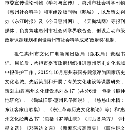
市委宣传理论刊物《学习与宣传》、惠州市社会科学刊物
《惠州社会科学》和重组改版刊物《鹅城》，以及策划创
办《东江时报》及《今日惠州网》、《天鹅城网》等报刊
媒体，负责筹建惠州市社会科学界联合会、创设启动市级
政府课题规划和创设惠州市社会科学成果“政府奖”机制。
担任惠州市文化广电新闻出版局（版权局）党组书
记、局长后，承担市委市政府组织推进惠州历史文化名城
申报保护工作，2015年10月惠州获国务院颁评为国家历史
文化名城。先后策划和开展了有关文化建设等课题研究，
策划主编“惠州文化建设系列丛书”（共分6册，包括《廖仲
恺研究》、《鹅城旧事-惠州风俗图说》、《悠悠山水情：
东江客家山歌集》、《东江革命历史文化概论》等）和“惠
州文化经典丛书”（包括《罗浮山志》《肘后备急方》《叶
挺文选》《邓演达文选》《新编东坡寓惠集》《廖仲恺文