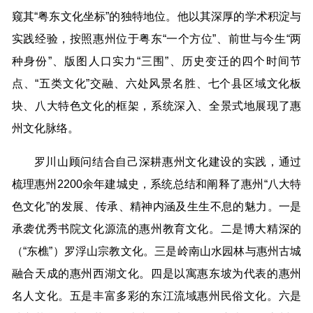
窥其“粤东文化坐标”的独特地位。他以其深厚的学术积淀与
实践经验，按照惠州位于粤东“一个方位”、前世与今生“两
种身份”、版图人口实力“三围”、历史变迁的四个时间节
点、“五类文化”交融、六处风景名胜、七个县区域文化板
块、八大特色文化的框架，系统深入、全景式地展现了惠
州文化脉络。
罗川山顾问结合自己深耕惠州文化建设的实践，通过
梳理惠州2200余年建城史，系统总结和阐释了惠州“八大特
色文化”的发展、传承、精神内涵及生生不息的魅力。一是
承袭优秀书院文化源流的惠州教育文化。二是博大精深的
（“东樵”）罗浮山宗教文化。三是岭南山水园林与惠州古城
融合天成的惠州西湖文化。四是以寓惠东坡为代表的惠州
名人文化。五是丰富多彩的东江流域惠州民俗文化。六是