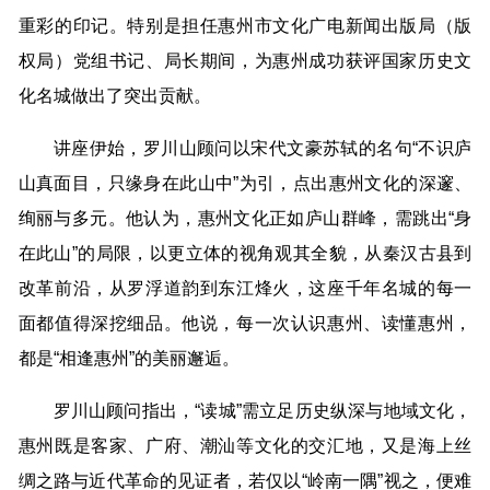
重彩的印记。特别是担任惠州市文化广电新闻出版局（版
权局）党组书记、局长期间，为惠州成功获评国家历史文
化名城做出了突出贡献。
讲座伊始，罗川山顾问以宋代文豪苏轼的名句“不识庐
山真面目，只缘身在此山中”为引，点出惠州文化的深邃、
绚丽与多元。他认为，惠州文化正如庐山群峰，需跳出“身
在此山”的局限，以更立体的视角观其全貌，从秦汉古县到
改革前沿，从罗浮道韵到东江烽火，这座千年名城的每一
面都值得深挖细品。他说，每一次认识惠州、读懂惠州，
都是“相逢惠州”的美丽邂逅。
罗川山顾问指出，“读城”需立足历史纵深与地域文化，
惠州既是客家、广府、潮汕等文化的交汇地，又是海上丝
绸之路与近代革命的见证者，若仅以“岭南一隅”视之，便难