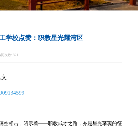
理工学校点赞：职教星光耀湾区
访问次数:
321
原文
/n909134599
隔空相击，昭示着——职教成才之路，亦是星光璀璨的征