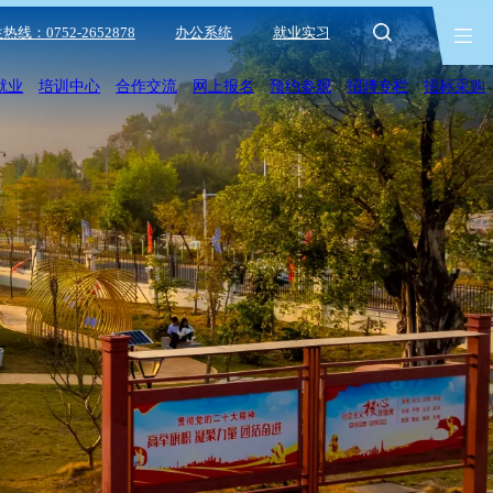
热线：0752-2652878
办公系统
就业实习
就业
培训中心
合作交流
网上报名
预约参观
招聘专栏
招标采购