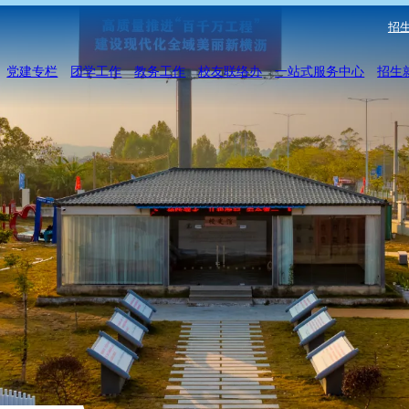
招生
党建专栏
团学工作
教务工作
校友联络办
一站式服务中心
招生