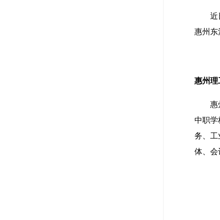
近
惠州东
惠州理
惠
中职学
务、工
体、会