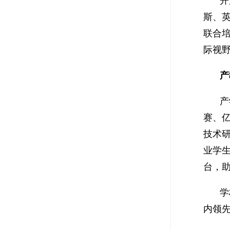
开
斯、
联合
际视
产
产
赛、亿
技术
业学
台，助
学
内领