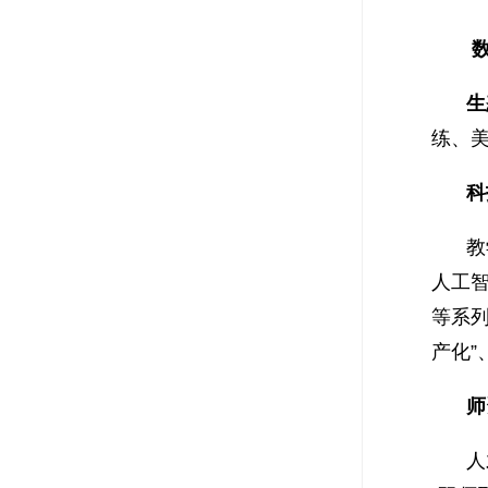
生
练、
科
教
人工智
等系
产化”
师
人