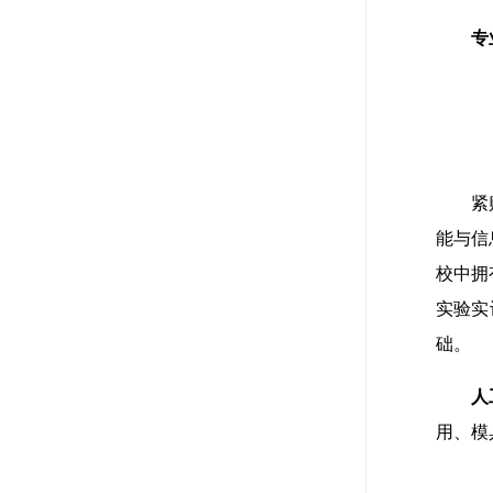
专
紧
能与信
校中拥
实验实
础。
人
用、模