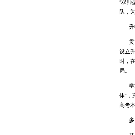
“双师
队，
升
贯
设立
时，
局。
学
体”，
高考本
多